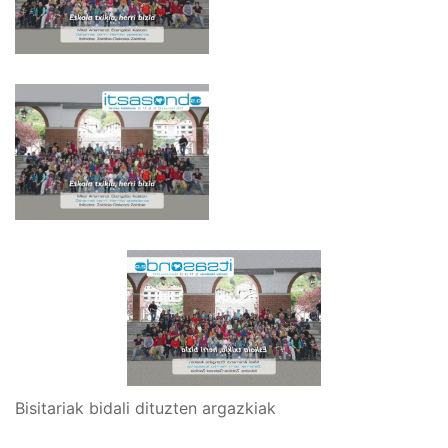
Bisitariak bidali dituzten argazkiak