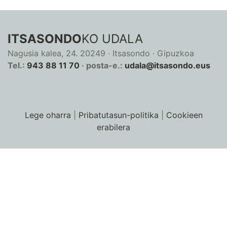
ITSASONDO
KO UDALA
Nagusia kalea, 24. 20249 · Itsasondo · Gipuzkoa
Tel.:
943 88 11 70
· posta-e.:
udala@itsasondo.eus
Lege oharra
|
Pribatutasun-politika
|
Cookieen
erabilera