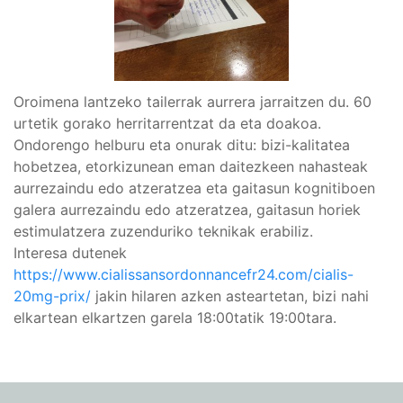
Oroimena lantzeko tailerrak aurrera jarraitzen du. 60
urtetik gorako herritarrentzat da eta doakoa.
Ondorengo helburu eta onurak ditu: bizi-kalitatea
hobetzea, etorkizunean eman daitezkeen nahasteak
aurrezaindu edo atzeratzea eta gaitasun kognitiboen
galera aurrezaindu edo atzeratzea, gaitasun horiek
estimulatzera zuzenduriko teknikak erabiliz.
Interesa dutenek
https://www.cialissansordonnancefr24.com/cialis-
20mg-prix/
jakin hilaren azken asteartetan, bizi nahi
elkartean elkartzen garela 18:00tatik 19:00tara.