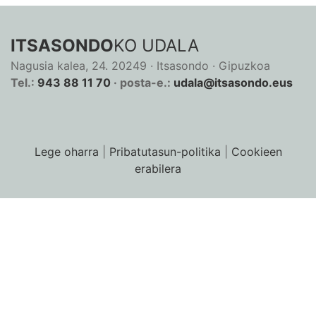
ITSASONDO
KO UDALA
Nagusia kalea, 24. 20249 · Itsasondo · Gipuzkoa
Tel.:
943 88 11 70
· posta-e.:
udala@itsasondo.eus
Lege oharra
|
Pribatutasun-politika
|
Cookieen
erabilera