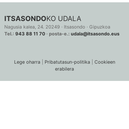
ITSASONDO
KO UDALA
Nagusia kalea, 24. 20249 · Itsasondo · Gipuzkoa
Tel.:
943 88 11 70
· posta-e.:
udala@itsasondo.eus
Lege oharra
|
Pribatutasun-politika
|
Cookieen
erabilera