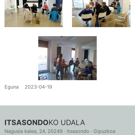
Eguna
2023-04-19
ITSASONDO
KO UDALA
Nagusia kalea, 24. 20249 · Itsasondo · Gipuzkoa