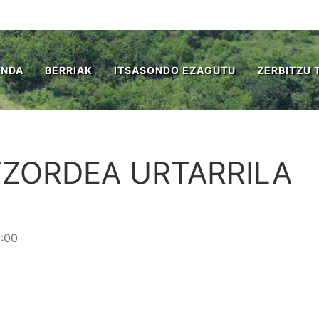
ENDA
BERRIAK
ITSASONDO EZAGUTU
ZERBITZU 
ATZORDEA URTARRILA
2:00