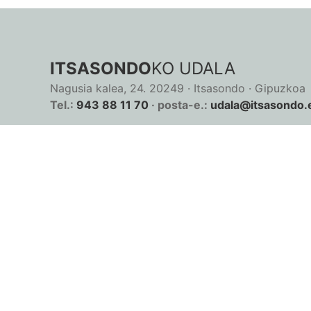
ITSASONDO
KO UDALA
Nagusia kalea, 24. 20249 · Itsasondo · Gipuzkoa
Tel.:
943 88 11 70
· posta-e.:
udala@itsasondo.