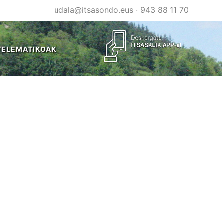
udala@itsasondo.eus
·
943 88 11 70
TELEMATIKOAK