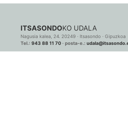
ITSASONDO
KO UDALA
Nagusia kalea, 24. 20249 · Itsasondo · Gipuzkoa
Tel.:
943 88 11 70
· posta-e.:
udala@itsasondo.