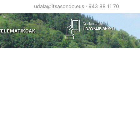
udala@itsasondo.eus
·
943 88 11 70
TELEMATIKOAK