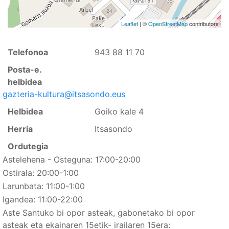
Leaflet
| ©
OpenStreetMap
contributors
Telefonoa
943 88 11 70
Posta-e.
helbidea
gazteria-kultura@itsasondo.eus
Helbidea
Goiko kale 4
Herria
Itsasondo
Ordutegia
Astelehena - Osteguna:
17:00-20:00
Ostirala:
20:00-1:00
Larunbata:
11:00-1:00
Igandea:
11:00-22:00
Aste Santuko bi opor asteak, gabonetako bi opor
asteak eta ekainaren 15etik- irailaren 15era: