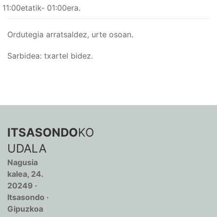
11:00etatik- 01:00era.
Ordutegia arratsaldez, urte osoan.
Sarbidea: txartel bidez.
ITSASONDO
KO
UDALA
Nagusia
kalea, 24.
20249 ·
Itsasondo ·
Gipuzkoa