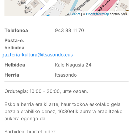
Leaflet
| ©
OpenStreetMap
contributors
Telefonoa
943 88 11 70
Posta-e.
helbidea
gazteria-kultura@itsasondo.eus
Helbidea
Kale Nagusia 24
Herria
Itsasondo
Ordutegia: 10:00 - 20:00, urte osoan.
Eskola berria eraiki arte, haur txokoa eskolako gela
bezala erabiliko denez, 16:30etik aurrera erabiltzeko
aukera egongo da.
Sarbidea: txartel bidez.