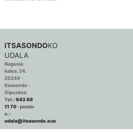
ITSASONDO
KO
UDALA
Nagusia
kalea, 24.
20249 ·
Itsasondo ·
Gipuzkoa
Tel.:
943 88
11 70
· posta-
e.:
udala@itsasondo.eus