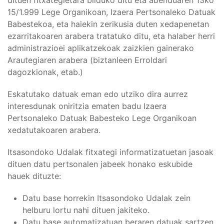
15/1.999 Lege Organikoan, Izaera Pertsonaleko Datuak
Babestekoa, eta haiekin zerikusia duten xedapenetan
ezarritakoaren arabera tratatuko ditu, eta halaber herri
administrazioei aplikatzekoak zaizkien gainerako
Arautegiaren arabera (biztanleen Erroldari
dagozkionak, etab.)
Eskatutako datuak eman edo utziko dira aurrez
interesdunak oniritzia ematen badu Izaera
Pertsonaleko Datuak Babesteko Lege Organikoan
xedatutakoaren arabera.
Itsasondoko Udalak fitxategi informatizatuetan jasoak
dituen datu pertsonalen jabeek honako eskubide
hauek dituzte:
Datu base horrekin Itsasondoko Udalak zein
helburu lortu nahi dituen jakiteko.
Datu base automatizatuan beraren datuak sartzen