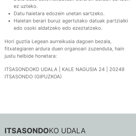
ez uzteko.
Datu haietara edozein unetan sartzeko.
Haietan berari buruz agertutako datuak partzialki
edo osoki aldatzeko edo ezeztatzeko.
Hori guztia Legean aurreikusia dagoen bezala,
fitxategiaren ardura duen organoari zuzenduta, hain
justu helbide honetara:
ITSASONDOKO UDALA | KALE NAGUSIA 24 | 20249
ITSASONDO (GIPUZKOA)
ITSASONDO
KO UDALA