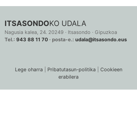
ITSASONDO
KO UDALA
Nagusia kalea, 24. 20249 · Itsasondo · Gipuzkoa
Tel.:
943 88 11 70
· posta-e.:
udala@itsasondo.eus
Lege oharra
|
Pribatutasun-politika
|
Cookieen
erabilera