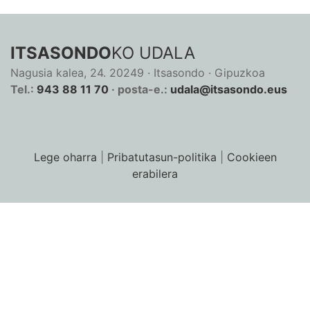
ITSASONDO
KO UDALA
Nagusia kalea, 24. 20249 · Itsasondo · Gipuzkoa
Tel.:
943 88 11 70
· posta-e.:
udala@itsasondo.eus
Lege oharra
|
Pribatutasun-politika
|
Cookieen
erabilera