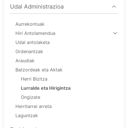
Udal Administrazioa
Aurrekontuak
Hiri Antolamendua
Udal antolaketa
Ordenantzak
Araudiak
Batzordeak eta Aktak
Herri Bizitza
Lurralde eta Hirigintza
Ongizate
Herritarrei arreta
Laguntzak