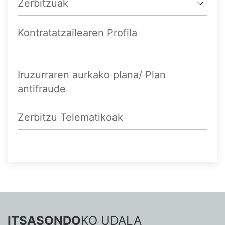
Zerbitzuak
Kontratatzailearen Profila
Iruzurraren aurkako plana/ Plan
antifraude
Zerbitzu Telematikoak
ITSASONDO
KO UDALA