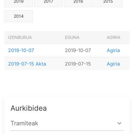
2019
2017
2016
2015
2014
IZENBURUA
EGUNA
AGIRIA
2019-10-07
2019-10-07
Agiria
2019-07-15 Akta
2019-07-15
Agiria
Aurkibidea
Tramiteak