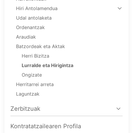
Hiri Antolamendua
Udal antolaketa
Ordenantzak
Araudiak
Batzordeak eta Aktak
Herri Bizitza
Lurralde eta Hirigintza
Ongizate
Herritarrei arreta
Laguntzak
Zerbitzuak
Kontratatzailearen Profila