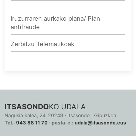
Iruzurraren aurkako plana/ Plan
antifraude
Zerbitzu Telematikoak
ITSASONDO
KO UDALA
Nagusia kalea, 24. 20249 · Itsasondo · Gipuzkoa
Tel.:
943 88 11 70
· posta-e.:
udala@itsasondo.eus